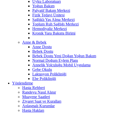
Uyku Laboratuarı
Yoğun Bakım
Palyatif Bakım Merkezi
Fizik Tedavi Ünitesi
Sağlıklı Yaş Alma Merkezi
Toplum Ruh Sağlığı Merkezi
Hemodiyaliz Merkezi
Kronik Yara Bakımı Birimi
Anne & Bebek
Anne Dostu
Bebek Dostu
Bebek Dostu Yeni Doğan Yoğun Bakım
Normal Doğum Eylem Planı
Annelik Yolculuğu Mobil Uygulama
Gebe Okulu
Laktasyon Polikliniği
Ebe Polikliniği
Yönlendirme
Hasta Rehberi
Randevu Nasıl Alınır
Muayene Saatleri
Ziyaret Saat ve Kuralları
Anlaşmalı Kurumlar
Hasta Hakları