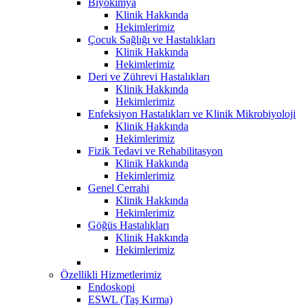
Biyokimya
Klinik Hakkında
Hekimlerimiz
Çocuk Sağlığı ve Hastalıkları
Klinik Hakkında
Hekimlerimiz
Deri ve Zührevi Hastalıkları
Klinik Hakkında
Hekimlerimiz
Enfeksiyon Hastalıkları ve Klinik Mikrobiyoloji
Klinik Hakkında
Hekimlerimiz
Fizik Tedavi ve Rehabilitasyon
Klinik Hakkında
Hekimlerimiz
Genel Cerrahi
Klinik Hakkında
Hekimlerimiz
Göğüs Hastalıkları
Klinik Hakkında
Hekimlerimiz
Özellikli Hizmetlerimiz
Endoskopi
ESWL (Taş Kırma)