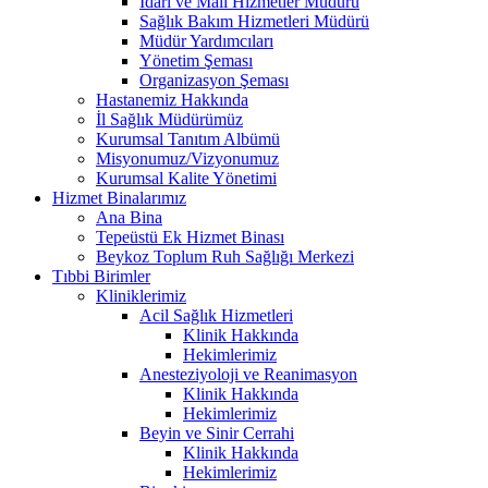
İdari ve Mali Hizmetler Müdürü
Sağlık Bakım Hizmetleri Müdürü
Müdür Yardımcıları
Yönetim Şeması
Organizasyon Şeması
Hastanemiz Hakkında
İl Sağlık Müdürümüz
Kurumsal Tanıtım Albümü
Misyonumuz/Vizyonumuz
Kurumsal Kalite Yönetimi
Hizmet Binalarımız
Ana Bina
Tepeüstü Ek Hizmet Binası
Beykoz Toplum Ruh Sağlığı Merkezi
Tıbbi Birimler
Kliniklerimiz
Acil Sağlık Hizmetleri
Klinik Hakkında
Hekimlerimiz
Anesteziyoloji ve Reanimasyon
Klinik Hakkında
Hekimlerimiz
Beyin ve Sinir Cerrahi
Klinik Hakkında
Hekimlerimiz