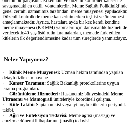
önemli bir parçasıdır. Erken tanı ve düzenli kontroller kanser ile
savaşmadaki en etkili yöntemlerdir.. Meme Sağlığı Polikliniği’nde,
genel cerrahi uzmanımız tarafından meme muayenesi yapılacaktır.
Düzenli kontrollerle meme kanserinin erken teşhisi ve önlenmesi
amaçlanmaktadır. Ayrıca, hastalara ayda bir kez kendi kendine
meme muayenesi (KKMM) yapmaları için danışmanlık hizmeti de
verilecektir.40 yaş üstü rutin taramalardan, memede fark edilen
kitlelerin ilk değerlendirmesine kadar tüm süreçlerde yanınızdayız.
Neler Yapıyoruz?
·
Klinik Meme Muayenesi:
Uzman hekim tarafından yapılan
detaylı fiziksel muayene.
·
Kanser Taraması:
Sağlık Bakanlığı protokollerine uygun
tarama programları.
·
Görüntüleme Hizmetleri:
Hastanemiz bünyesindeki
Meme
Ultrasonu
ve
Mamografi
üniteleriyle koordineli çalışma.
·
Kitle Takibi:
Saptanan kist veya iyi huylu kitlelerin periyodik
takibi.
·
Ağrı ve Enfeksiyon Tedavisi:
Meme ağrısı (mastaji) ve
emzirme dönemi iltihaplarının (mastit) tedavisi.