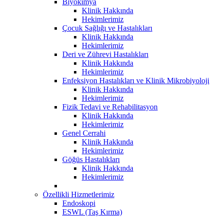
Biyokimya
Klinik Hakkında
Hekimlerimiz
Çocuk Sağlığı ve Hastalıkları
Klinik Hakkında
Hekimlerimiz
Deri ve Zührevi Hastalıkları
Klinik Hakkında
Hekimlerimiz
Enfeksiyon Hastalıkları ve Klinik Mikrobiyoloji
Klinik Hakkında
Hekimlerimiz
Fizik Tedavi ve Rehabilitasyon
Klinik Hakkında
Hekimlerimiz
Genel Cerrahi
Klinik Hakkında
Hekimlerimiz
Göğüs Hastalıkları
Klinik Hakkında
Hekimlerimiz
Özellikli Hizmetlerimiz
Endoskopi
ESWL (Taş Kırma)