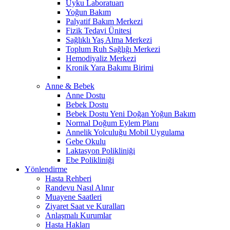
Uyku Laboratuarı
Yoğun Bakım
Palyatif Bakım Merkezi
Fizik Tedavi Ünitesi
Sağlıklı Yaş Alma Merkezi
Toplum Ruh Sağlığı Merkezi
Hemodiyaliz Merkezi
Kronik Yara Bakımı Birimi
Anne & Bebek
Anne Dostu
Bebek Dostu
Bebek Dostu Yeni Doğan Yoğun Bakım
Normal Doğum Eylem Planı
Annelik Yolculuğu Mobil Uygulama
Gebe Okulu
Laktasyon Polikliniği
Ebe Polikliniği
Yönlendirme
Hasta Rehberi
Randevu Nasıl Alınır
Muayene Saatleri
Ziyaret Saat ve Kuralları
Anlaşmalı Kurumlar
Hasta Hakları