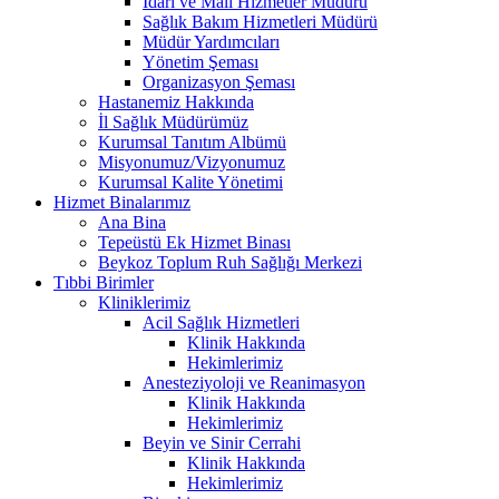
İdari ve Mali Hizmetler Müdürü
Sağlık Bakım Hizmetleri Müdürü
Müdür Yardımcıları
Yönetim Şeması
Organizasyon Şeması
Hastanemiz Hakkında
İl Sağlık Müdürümüz
Kurumsal Tanıtım Albümü
Misyonumuz/Vizyonumuz
Kurumsal Kalite Yönetimi
Hizmet Binalarımız
Ana Bina
Tepeüstü Ek Hizmet Binası
Beykoz Toplum Ruh Sağlığı Merkezi
Tıbbi Birimler
Kliniklerimiz
Acil Sağlık Hizmetleri
Klinik Hakkında
Hekimlerimiz
Anesteziyoloji ve Reanimasyon
Klinik Hakkında
Hekimlerimiz
Beyin ve Sinir Cerrahi
Klinik Hakkında
Hekimlerimiz