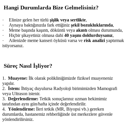
Hangi Durumlarda Bize Gelmelisiniz?
·
Elinize gelen her türlü
şişlik veya sertlikte
,
·
Aynaya baktığınızda fark ettiğiniz
şekil bozukluklarında
,
·
Meme başında kaşıntı, döküntü veya
akıntı
olması durumunda,
·
Hiçbir şikayetiniz olmasa dahi
40 yaşını doldurduysanız
,
·
Ailenizde meme kanseri öyküsü varsa ve
risk analizi
yaptırmak
istiyorsanız.
Süreç Nasıl İşliyor?
1.
Muayene:
İlk olarak polikliniğimizde fiziksel muayeneniz
yapılır.
2.
İstem:
İhtiyaç duyulursa Radyoloji birimimizden Mamografi
veya Ultrason istenir.
3.
Değerlendirme:
Tetkik sonuçlarınız uzman hekimimiz
tarafından aynı gün/hafta içinde değerlendirilir.
4.
Yönlendirme:
İleri tetkik (MR, Biyopsi vb.) gereken
durumlarda, hastanemiz rehberliğinde üst merkezlere güvenle
yönlendirilirsiniz.